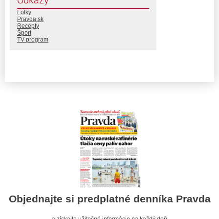
Fotky
Pravda.sk
Recepty
Šport
TV program
Objednajte si predplatné denníka Pravda