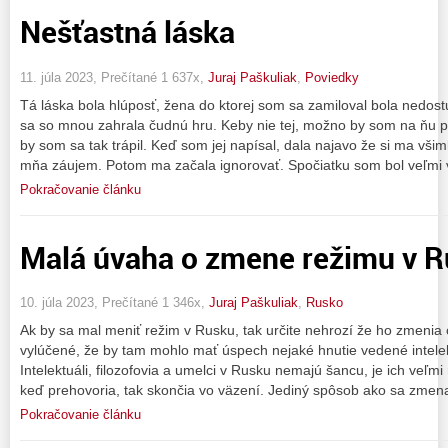
Nešťastná láska
11. júla 2023, Prečítané 1 637x,
Juraj Paškuliak
,
Poviedky
Tá láska bola hlúposť, žena do ktorej som sa zamiloval bola nedos
sa so mnou zahrala čudnú hru. Keby nie tej, možno by som na ňu p
by som sa tak trápil. Keď som jej napísal, dala najavo že si ma vši
mňa záujem. Potom ma začala ignorovať. Spočiatku som bol veľmi 
Pokračovanie článku
Malá úvaha o zmene režimu v 
10. júla 2023, Prečítané 1 346x,
Juraj Paškuliak
,
Rusko
Ak by sa mal meniť režim v Rusku, tak určite nehrozí že ho zmenia o
vylúčené, že by tam mohlo mať úspech nejaké hnutie vedené intelek
Intelektuáli, filozofovia a umelci v Rusku nemajú šancu, je ich veľm
keď prehovoria, tak skončia vo väzení. Jediný spôsob ako sa zmen
Pokračovanie článku