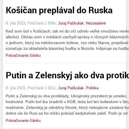
Košičan preplával do Ruska
9. júla 2023, Prečítané 1 809x,
Juraj Paškuliak
,
Nezaradené
Keď som bol v Košiciach, tak mi do očí udrelo veľké množstvo nevk
alkohol. Občas som v médiách zachytil správy o rôznych bláznivých
o jednom, ktorý na nafukovacom kolese, cez rieku Narva, prepláva
označuje za skladateľa klasickej hudby a filozofa. Inšpiruje sa hudb
Pokračovanie článku
Putin a Zelenskyj ako dva proti
8. júla 2023, Prečítané 1 921x,
Juraj Paškuliak
,
Politika
Putin a Zelenskyj su dva protiklady. Ukrajinský prezident je umelec, 
hodnotné. Putin bol iba úradník v KGB, teda bol len kolieskom v štr
mašinérie. Zelenskyj je odvážny človek, ktorý nebojácne zastáva fun
dobre vie že Rusi sa ho môžu pokúsiť kedykoľvek zabiť. Putin je od
Pokračovanie článku