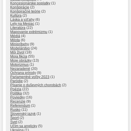
Koncesionárske poplatky
(1)
Konšpirácie
(2)
Konšpiračné teórie
(2)
Kultúra
(2)
Láska a vzťahy
(6)
Lety na Mesiac
(1)
Literatúra
(22)
Mapovanie extrémizmu
(1)
Médiá
(4)
Milota
(6)
Minipríbehy
(9)
Modelárstvo
(24)
Môj život
(18)
Moja fikcia
(55)
Moje obrázky
(13)
Motorizmus
(1)
Nezaradené
(20)
Ochrana prírody
(9)
Parlamentné voľby 2023
(1)
Paródie
(2)
Písanie o duševných chorobách
(2)
Poézia
(22)
Politika
(32)
Poviedky
(16)
Recenzie
(9)
Referendum
(1)
Rusko
(11)
Slovenský jazyk
(1)
Šport
(2)
Svet
(2)
Učím sa anglicky
(5)
Ukrajina
(1)