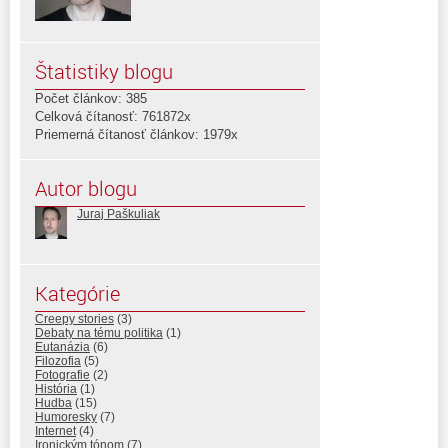
Štatistiky blogu
Počet článkov: 385
Celková čítanosť: 761872x
Priemerná čítanosť článkov: 1979x
Autor blogu
Juraj Paškuliak
Kategórie
Creepy stories
(3)
Debaty na tému politika
(1)
Eutanázia
(6)
Filozofia
(5)
Fotografie
(2)
História
(1)
Hudba
(15)
Humoresky
(7)
Internet
(4)
Ironickým tónom
(7)