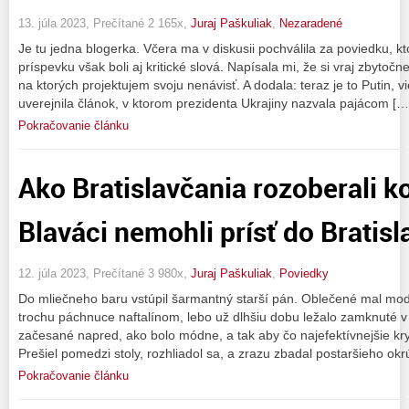
13. júla 2023, Prečítané 2 165x,
Juraj Paškuliak
,
Nezaradené
Je tu jedna blogerka. Včera ma v diskusii pochválila za poviedku, kto
príspevku však boli aj kritické slová. Napísala mi, že si vraj zbytočn
na ktorých projektujem svoju nenávisť. A dodala: teraz je to Putin, v
uverejnila článok, v ktorom prezidenta Ukrajiny nazvala pajácom […
Pokračovanie článku
Ako Bratislavčania rozoberali ko
Blaváci nemohli prísť do Bratisl
12. júla 2023, Prečítané 3 980x,
Juraj Paškuliak
,
Poviedky
Do mliečneho baru vstúpil šarmantný starší pán. Oblečené mal mod
trochu páchnuce naftalínom, lebo už dlhšiu dobu ležalo zamknuté v
začesané napred, ako bolo módne, a tak aby čo najefektívnejšie kry
Prešiel pomedzi stoly, rozhliadol sa, a zrazu zbadal postaršieho ok
Pokračovanie článku