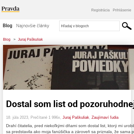
Registrácia
Prihlásenie
Blog
Najnovšie články
Najčítanejšie články
Blog
>
Juraj Paškuliak
Najkomentovanejšie články
Zoznam blogov
Komerčné blogy
Dostal som list od pozoruhodn
18. júla 2023, Prečítané 1 996x,
Juraj Paškuliak
,
Zaujímaví ľudia
Drahí čitatelia, pred niekoľkými dňami som dostal list, ktorý mi urobi
sa predstavila ako moja fanúšička a zároveň sa priznala, že sama 