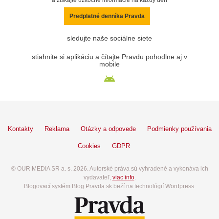
a získajte užitočné informácie na každý deň
Predplatné denníka Pravda
sledujte naše sociálne siete
stiahnite si aplikáciu a čítajte Pravdu pohodlne aj v
mobile
Kontakty
Reklama
Otázky a odpovede
Podmienky používania
Cookies
GDPR
© OUR MEDIA SR a. s. 2026. Autorské práva sú vyhradené a vykonáva ich
vydavateľ,
viac info
.
Blogovací systém Blog.Pravda.sk beží na technológií Wordpress.