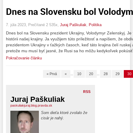
Dnes na Slovensku bol Volodym
7. júla 2023, Prečítané 2 535x,
Juraj Paškuliak
,
Politika
Dnes bol na Slovensku prezident Ukrajiny, Volodymyr Zelenskyj. Je 
histórii našej krajiny. Ja využijem túto príležitosť a napíšem, že obd
prezidentom Ukrajiny v ťažkých časoch, keď táto krajina čelí ruskej
pretože mu musí byť jasné, že Rusi sa ho môžu kedykoľvek pokúsiť
Pokračovanie článku
« Prvá
«
...
10
20
...
28
29
30
RSS
Juraj Paškuliak
paskuliakjuraj.blog.pravda.sk
Som dieťa ktoré zvolalo že
cisár je nahý.