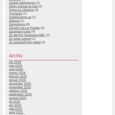
Umelá inteligencia
(1)
Útoky zvierat na ľudí
(2)
Vojna na Ukrajine
(4)
Vyznania
(1)
Vzdelávajme sa
(1)
Zábava
(1)
Zamyslenia
(8)
Zaujalo ma na Pravde
(3)
Zaujímaví ľudia
(4)
Zo starých časopisov ABC
(2)
Zo sveta zvierat
(1)
Zo zahraničných médií
(3)
Archív
jún 2026
máj 2026
apríl 2026
marec 2026
február 2026
január 2026
december 2025
november 2025
október 2025
september 2025
august 2025
júl 2025
jún 2025
máj 2025
apríl 2025