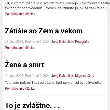
list, v ktorom rozpráva o svojom živote, uverejnil (ale zároveň zach
tak nabrať sebavedomie. Prosím, povzbuďte ju, ak sa vám to čo […
Pokračovanie článku
Zátišie so Zem a vekom
17. júla 2023, Prečítané 2 010x,
Juraj Paškuliak
,
Fotografie
Pokračovanie článku
Žena a smrť
14. júla 2023, Prečítané 1 960x,
Juraj Paškuliak
,
Moje obrázky
Toto som nakreslil kedysi dávno, keď som chcel byť výtvarníkom.
Pokračovanie článku
To je zvláštne. . .