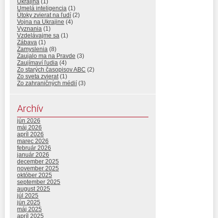
Ukrajina
(1)
Umelá inteligencia
(1)
Útoky zvierat na ľudí
(2)
Vojna na Ukrajine
(4)
Vyznania
(1)
Vzdelávajme sa
(1)
Zábava
(1)
Zamyslenia
(8)
Zaujalo ma na Pravde
(3)
Zaujímaví ľudia
(4)
Zo starých časopisov ABC
(2)
Zo sveta zvierat
(1)
Zo zahraničných médií
(3)
Archív
jún 2026
máj 2026
apríl 2026
marec 2026
február 2026
január 2026
december 2025
november 2025
október 2025
september 2025
august 2025
júl 2025
jún 2025
máj 2025
apríl 2025