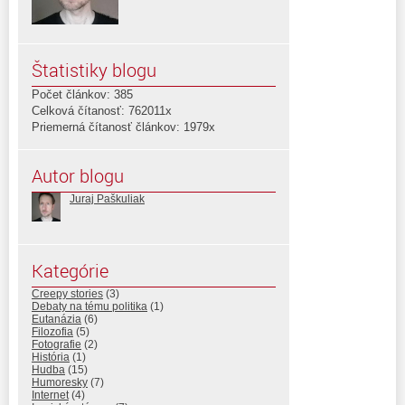
Štatistiky blogu
Počet článkov: 385
Celková čítanosť: 762011x
Priemerná čítanosť článkov: 1979x
Autor blogu
Juraj Paškuliak
Kategórie
Creepy stories
(3)
Debaty na tému politika
(1)
Eutanázia
(6)
Filozofia
(5)
Fotografie
(2)
História
(1)
Hudba
(15)
Humoresky
(7)
Internet
(4)