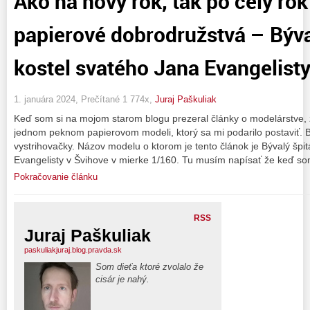
Ako na nový rok, tak po celý ro
papierové dobrodružstvá – Býval
kostel svatého Jana Evangelisty
1. januára 2024, Prečítané 1 774x,
Juraj Paškuliak
Keď som si na mojom starom blogu prezeral články o modelárstve, 
jednom peknom papierovom modeli, ktorý sa mi podarilo postaviť. B
vystrihovačky. Názov modelu o ktorom je tento článok je Bývalý špit
Evangelisty v Švihove v mierke 1/160. Tu musím napísať že keď so
Pokračovanie článku
RSS
Juraj Paškuliak
paskuliakjuraj.blog.pravda.sk
Som dieťa ktoré zvolalo že
cisár je nahý.