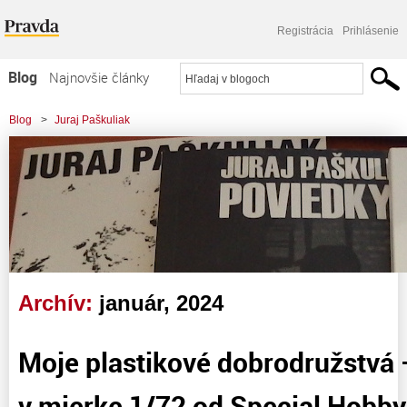
Registrácia
Prihlásenie
Blog
Najnovšie články
Najčítanejšie články
Blog
>
Juraj Paškuliak
Najkomentovanejšie články
Zoznam blogov
Komerčné blogy
Archív:
január, 2024
Moje plastikové dobrodružstvá 
v mierke 1/72 od Special Hobby