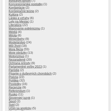
Ironickým tónom
(7)
Koncesionárske poplatky
(1)
Konšpirácie
(2)
Konšpiračné teórie
(2)
Kultúra
(2)
Láska a vzťahy
(6)
Lety na Mesiac
(1)
Literatúra
(22)
Mapovanie extrémizmu
(1)
Médiá
(4)
Milota
(6)
Minipríbehy
(9)
Modelárstvo
(24)
Môj život
(18)
Moja fikcia
(55)
Moje obrázky
(13)
Motorizmus
(1)
Nezaradené
(20)
Ochrana prírody
(9)
Parlamentné voľby 2023
(1)
Paródie
(2)
Písanie o duševných chorobách
(2)
Poézia
(22)
Politika
(32)
Poviedky
(16)
Recenzie
(9)
Referendum
(1)
Rusko
(11)
Slovenský jazyk
(1)
Šport
(2)
Svet
(2)
Učím sa anglicky
(5)