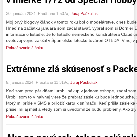
30. januára 2024, Prečítané 1 507x,
Juraj Paškuliak
Môj prvý blogový článok v tomto roku bol o modelárstve, dnes bud
Hneď na začiatku januára som začal stavať, vybral som si Dornier 
informácií o lietadle: Je to lietadlo nemeckého konštruktéra Claudiu
svetovej vojne založil v Španielsku leteckú továreň OTEDA. V nej v 
Pokračovanie článku
Extrémne zlá skúsenosť s Pack
9. januára 2024, Prečítané 11 319x,
Juraj Paškuliak
Keď som pred pár dňami urobil nákup v jednom eshope, zadal som
Urobil som to v naivnej viere že prebrať zásielku bude jednoduché, 
ktorý mi príde v SMS a priložiť kartu k snímaču. Keď prišla zásiel
prišiel mi aj mail a vtedy som si uvedomil že budú problémy. Ako zlý
Pokračovanie článku