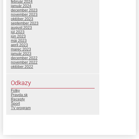
február 2024
január 2024
december 2023
november 2023
október 2023
september 2023
august 2023
júl 2023
jún 2023
máj 2023
apríl 2023
marec 2023
január 2023
december 2022
november 2022
október 2022
Odkazy
Fotky
Pravda.sk
Recepty
Šport
TV program