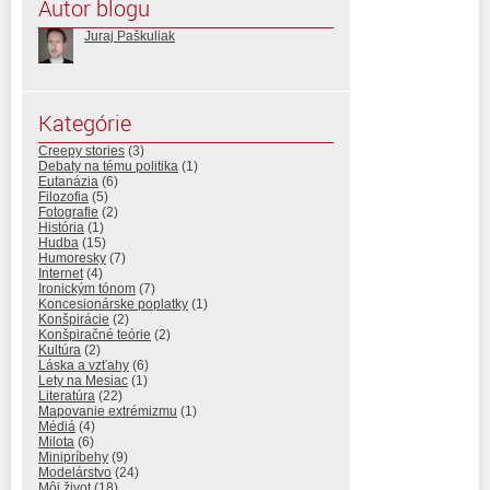
Autor blogu
Juraj Paškuliak
Kategórie
Creepy stories
(3)
Debaty na tému politika
(1)
Eutanázia
(6)
Filozofia
(5)
Fotografie
(2)
História
(1)
Hudba
(15)
Humoresky
(7)
Internet
(4)
Ironickým tónom
(7)
Koncesionárske poplatky
(1)
Konšpirácie
(2)
Konšpiračné teórie
(2)
Kultúra
(2)
Láska a vzťahy
(6)
Lety na Mesiac
(1)
Literatúra
(22)
Mapovanie extrémizmu
(1)
Médiá
(4)
Milota
(6)
Minipríbehy
(9)
Modelárstvo
(24)
Môj život
(18)