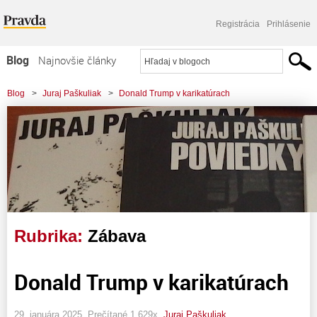
Registrácia
Prihlásenie
Blog
Najnovšie články
Najčítanejšie články
Blog
>
Juraj Paškuliak
>
Donald Trump v karikatúrach
Najkomentovanejšie články
Zoznam blogov
Komerčné blogy
Rubrika:
Zábava
Donald Trump v karikatúrach
29. januára 2025, Prečítané 1 629x,
Juraj Paškuliak