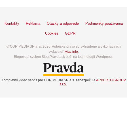
Kontakty
Reklama
Otázky a odpovede
Podmienky používania
Cookies
GDPR
© OUR MEDIA SR a. s. 2026. Autorské práva sú vyhradené a vykonáva ich
vydavateľ,
viac info
.
Blogovací systém Blog.Pravda.sk beží na technológií Wordpress.
Kompletný video servis pre OUR MEDIA SR a.s. zabezpečuje
ARBERTO GROUP
s.r.o.
.