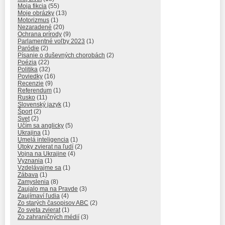
Moja fikcia
(55)
Moje obrázky
(13)
Motorizmus
(1)
Nezaradené
(20)
Ochrana prírody
(9)
Parlamentné voľby 2023
(1)
Paródie
(2)
Písanie o duševných chorobách
(2)
Poézia
(22)
Politika
(32)
Poviedky
(16)
Recenzie
(9)
Referendum
(1)
Rusko
(11)
Slovenský jazyk
(1)
Šport
(2)
Svet
(2)
Učím sa anglicky
(5)
Ukrajina
(1)
Umelá inteligencia
(1)
Útoky zvierat na ľudí
(2)
Vojna na Ukrajine
(4)
Vyznania
(1)
Vzdelávajme sa
(1)
Zábava
(1)
Zamyslenia
(8)
Zaujalo ma na Pravde
(3)
Zaujímaví ľudia
(4)
Zo starých časopisov ABC
(2)
Zo sveta zvierat
(1)
Zo zahraničných médií
(3)