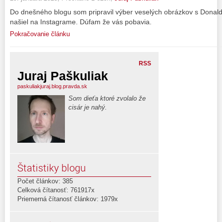
Do dnešného blogu som pripravil výber veselých obrázkov s Dona
našiel na Instagrame. Dúfam že vás pobavia.
Pokračovanie článku
RSS
Juraj Paškuliak
paskuliakjuraj.blog.pravda.sk
Som dieťa ktoré zvolalo že
cisár je nahý.
Štatistiky blogu
Počet článkov: 385
Celková čítanosť: 761917x
Priemerná čítanosť článkov: 1979x