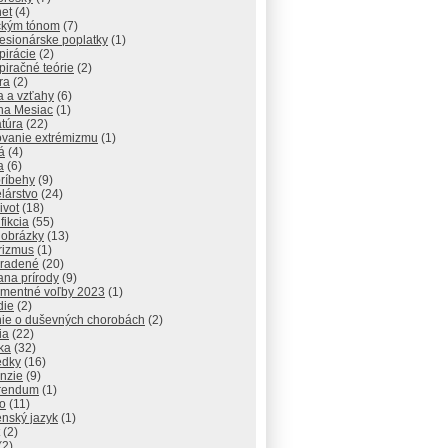
net
(4)
ickým tónom
(7)
esionárske poplatky
(1)
pirácie
(2)
iračné teórie
(2)
ra
(2)
a a vzťahy
(6)
 na Mesiac
(1)
atúra
(22)
vanie extrémizmu
(1)
á
(4)
a
(6)
príbehy
(9)
lárstvo
(24)
ivot
(18)
fikcia
(55)
 obrázky
(13)
rizmus
(1)
radené
(20)
ana prírody
(9)
amentné voľby 2023
(1)
die
(2)
nie o duševných chorobách
(2)
ia
(22)
ika
(32)
edky
(16)
nzie
(9)
rendum
(1)
o
(11)
nský jazyk
(1)
(2)
(2)