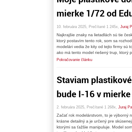
mierke 1/72 od Ed
10. februára 2025, Prečítané 1 245x,
Juraj 
Najkrajšie znaky na lietadlách sú tie če
ktorý postavím tento rok, som sa rozhod
modelári vedia že kity od tejto firmy sú t
ako má tento model riešený trup, ktorý 
Pokračovanie článku
Staviam plastikové
bude I-16 v mierke
2. februára 2025, Prečítané 1 268x,
Juraj P
Začať rok modelárstvom, to je výborný ná
krásne detailný a je určený pre skúsen
ktorými sa ťažšie manipuluje. Model so