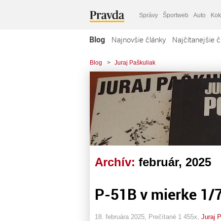
Správy
Športweb
Auto
Kok
Blog
Najnovšie články
Najčítanejšie č
Blog
>
Juraj Paškuliak
Archív:
február, 2025
P-51B v mierke 1/
18. februára 2025, Prečítané 1 455x,
Juraj 