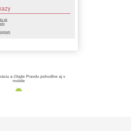
kazy
da.sk
pty
rogram
likáciu a čítajte Pravdu pohodlne aj v
mobile