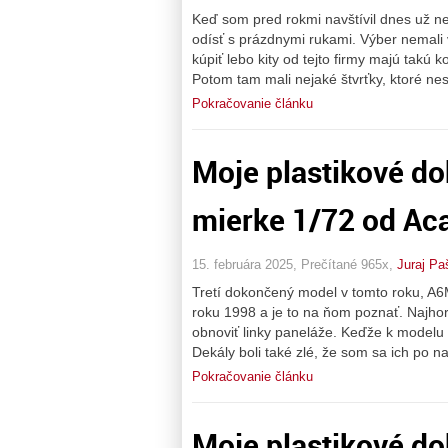
Keď som pred rokmi navštívil dnes už nee
odísť s prázdnymi rukami. Výber nemali 
kúpiť lebo kity od tejto firmy majú takú k
Potom tam mali nejaké štvrťky, ktoré ne
Pokračovanie článku
Moje plastikové d
mierke 1/72 od A
15. februára 2025, Prečítané 965x,
Juraj Pa
Tretí dokončený model v tomto roku, A6M
roku 1998 a je to na ňom poznať. Najhorš
obnoviť linky paneláže. Keďže k modelu 
Dekály boli také zlé, že som sa ich po 
Pokračovanie článku
Moje plastikové do