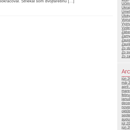
pokračoval. Striekal som dvojfarebnú […]
Učím 
Ukraj
Umelá
Útoky
Vojna
Vyzn
Vzde
Zába
Zamy
Zauj
Zaují
Zo s
Zo sv
Zo z
Arc
jún 
máj 
apríl
mare
febr
janu
dece
nove
októ
sept
augu
júl 2
jún 