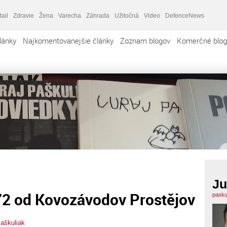
tail
Zdravie
Žena
Varecha
Záhrada
Užitočná
Video
DefenceNews
lánky
Najkomentovanejšie články
Zoznam blogov
Komerčné blog
Ju
72 od Kovozávodov Prostějov
pasku
Paškuliak