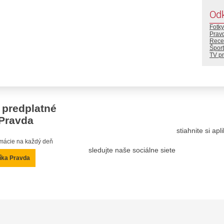
Od
Fotky
Prav
Rece
Šport
TV p
 predplatné
Pravda
stiahnite si ap
ormácie na každý deň
sledujte naše sociálne siete
íka Pravda