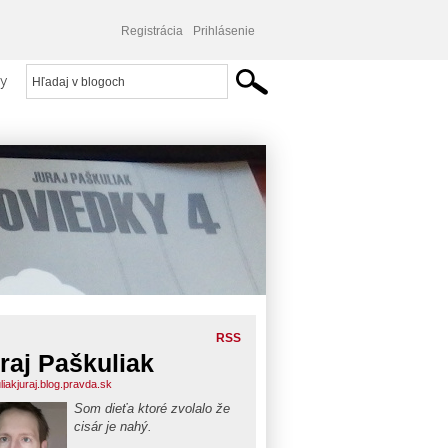
Registrácia
Prihlásenie
y
RSS
raj Paškuliak
liakjuraj.blog.pravda.sk
Som dieťa ktoré zvolalo že
cisár je nahý.