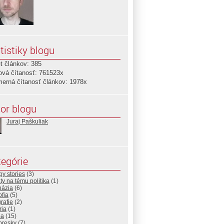
tistiky blogu
t článkov: 385
ová čítanosť: 761523x
merná čítanosť článkov: 1978x
or blogu
Juraj Paškuliak
egórie
y stories
(3)
y na tému politika
(1)
názia
(6)
ofia
(5)
rafie
(2)
ria
(1)
ba
(15)
resky
(7)