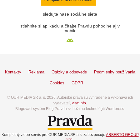
sledujte naše sociálne siete
stiahnite si aplikáciu a čítajte Pravdu pohodlne aj v
mobile
Kontakty
Reklama
Otázky a odpovede
Podmienky používania
Cookies
GDPR
© OUR MEDIA SR a. s. 2026. Autorské práva sú vyhradené a vykonáva ich
vydavateľ,
viac info
.
Blogovací systém Blog.Pravda.sk beží na technológií Wordpress.
Kompletný video servis pre OUR MEDIA SR a.s. zabezpečuje
ARBERTO GROUP
s.r.o.
.