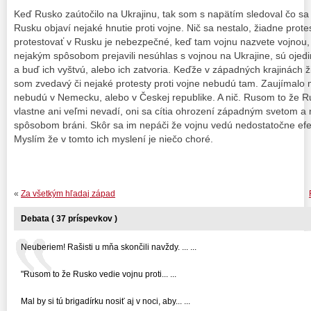
Keď Rusko zaútočilo na Ukrajinu, tak som s napätím sledoval čo sa 
Rusku objaví nejaké hnutie proti vojne. Nič sa nestalo, žiadne prot
protestovať v Rusku je nebezpečné, keď tam vojnu nazvete vojnou, t
nejakým spôsobom prejavili nesúhlas s vojnou na Ukrajine, sú ojedin
a buď ich vyštvú, alebo ich zatvoria. Keďže v západných krajinách 
som zvedavý či nejaké protesty proti vojne nebudú tam. Zaujímalo
nebudú v Nemecku, alebo v Českej republike. A nič. Rusom to že Ru
vlastne ani veľmi nevadí, oni sa cítia ohrození západným svetom a 
spôsobom bráni. Skôr sa im nepáči že vojnu vedú nedostatočne efek
Myslím že v tomto ich myslení je niečo choré.
«
Za všetkým hľadaj západ
Debata ( 37 príspevkov )
Neuberiem! Rašisti u mňa skončili navždy. ... ...
"Rusom to že Rusko vedie vojnu proti... ...
Mal by si tú brigadírku nosiť aj v noci, aby... ...