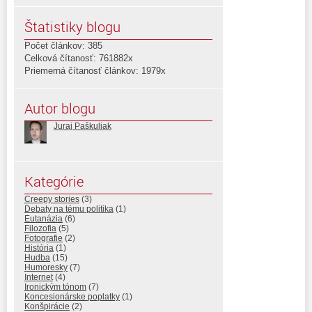
Štatistiky blogu
Počet článkov: 385
Celková čítanosť: 761882x
Priemerná čítanosť článkov: 1979x
Autor blogu
Juraj Paškuliak
Kategórie
Creepy stories
(3)
Debaty na tému politika
(1)
Eutanázia
(6)
Filozofia
(5)
Fotografie
(2)
História
(1)
Hudba
(15)
Humoresky
(7)
Internet
(4)
Ironickým tónom
(7)
Koncesionárske poplatky
(1)
Konšpirácie
(2)