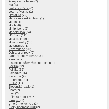
Konšpiračné teórie
(2)
Kultúra
(2)
Láska a vzťahy
(6)
Lety na Mesiac
(1)
Literatúra
(22)
Mapovanie extrémizmu
(1)
Médiá
(4)
Milota
(6)
Minipríbehy
(9)
Modelárstvo
(24)
Môj život
(18)
Moja fikcia
(55)
Moje obrázky
(13)
Motorizmus
(1)
Nezaradené
(20)
Ochrana prírody
(9)
Parlamentné voľby 2023
(1)
Paródie
(2)
Písanie o duševných chorobách
(2)
Poézia
(22)
Politika
(32)
Poviedky
(16)
Recenzie
(9)
Referendum
(1)
Rusko
(11)
Slovenský jazyk
(1)
Šport
(2)
Svet
(2)
Učím sa anglicky
(5)
Ukrajina
(1)
Umelá inteligencia
(1)
Útoky zvierat na ľudí
(2)