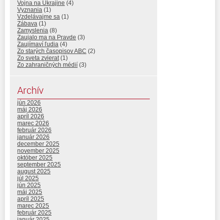
Vojna na Ukrajine
(4)
Vyznania
(1)
Vzdelávajme sa
(1)
Zábava
(1)
Zamyslenia
(8)
Zaujalo ma na Pravde
(3)
Zaujímaví ľudia
(4)
Zo starých časopisov ABC
(2)
Zo sveta zvierat
(1)
Zo zahraničných médií
(3)
Archív
jún 2026
máj 2026
apríl 2026
marec 2026
február 2026
január 2026
december 2025
november 2025
október 2025
september 2025
august 2025
júl 2025
jún 2025
máj 2025
apríl 2025
marec 2025
február 2025
január 2025