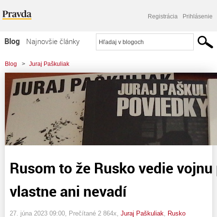
Registrácia
Prihlásenie
Blog
Najnovšie články
Najčítanejšie články
Blog
>
Juraj Paškuliak
Najkomentovanejšie články
>
Rusom to že Rusko vedie vojnu proti Ukrajine vlastne ani nevadí
Zoznam blogov
Komerčné blogy
Rusom to že Rusko vedie vojnu 
vlastne ani nevadí
27. júna 2023 09:00
, Prečítané 2 864x,
Juraj Paškuliak
,
Rusko