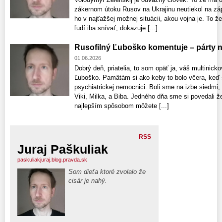
zákernom útoku Rusov na Ukrajinu neutiekol na zápa
ho v najťažšej možnej situácii, akou vojna je. To 
ľudí iba snívať, dokazuje [...]
Rusofilný Ľuboško komentuje – párty na
01.06.2026
Dobrý deň, priatelia, to som opäť ja, váš multinicko
Ľuboško. Pamätám si ako keby to bolo včera, keď s
psychiatrickej nemocnici. Boli sme na izbe siedmi, 
Viki, Milka, a Biba. Jedného dňa sme si povedali ž
najlepším spôsobom môžete [...]
RSS
Juraj Paškuliak
paskuliakjuraj.blog.pravda.sk
Som dieťa ktoré zvolalo že
cisár je nahý.