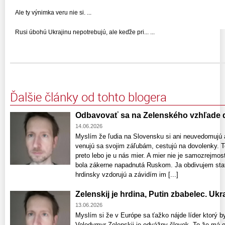
Ale ty výnimka veru nie si. ...
Rusi úbohú Ukrajinu nepotrebujú, ale keďže pri... ...
Ďalšie články od tohto blogera
Odbavovať sa na Zelenského vzhľade 
14.06.2026
Myslím že ľudia na Slovensku si ani neuvedomujú 
venujú sa svojim záľubám, cestujú na dovolenky. To
preto lebo je u nás mier. A mier nie je samozrejmo
bola zákerne napadnutá Ruskom. Ja obdivujem sta
hrdinsky vzdorujú a závidím im [...]
Zelenskij je hrdina, Putin zbabelec. Uk
13.06.2026
Myslím si že v Európe sa ťažko nájde líder ktorý b
Volodymyr Zelenskij je odvážny človek. To že má 