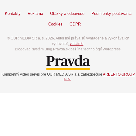
Kontakty
Reklama
Otázky a odpovede
Podmienky používania
Cookies
GDPR
© OUR MEDIA SR a. s. 2026. Autorské práva sú vyhradené a vykonáva ich
vydavateľ,
viac info
.
Blogovací systém Blog.Pravda.sk beží na technológií Wordpress.
Kompletný video servis pre OUR MEDIA SR a.s. zabezpečuje
ARBERTO GROUP
s.r.o.
.