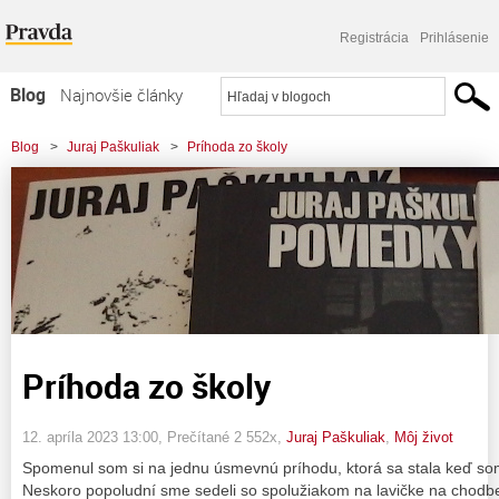
Registrácia
Prihlásenie
Blog
Najnovšie články
Najčítanejšie články
Blog
>
Juraj Paškuliak
>
Príhoda zo školy
Najkomentovanejšie články
Zoznam blogov
Komerčné blogy
Príhoda zo školy
12. apríla 2023 13:00
, Prečítané 2 552x,
Juraj Paškuliak
,
Môj život
Spomenul som si na jednu úsmevnú príhodu, ktorá sa stala keď som
Neskoro popoludní sme sedeli so spolužiakom na lavičke na chodbe