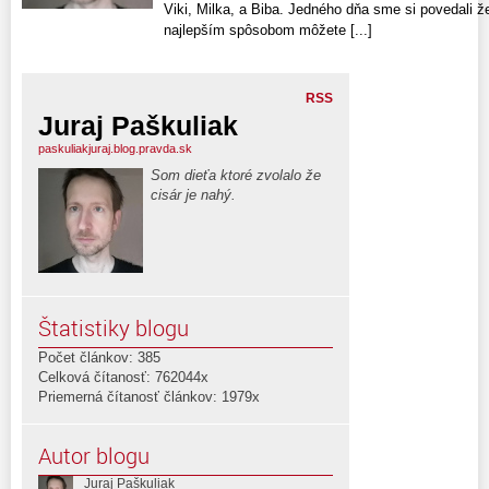
Viki, Milka, a Biba. Jedného dňa sme si povedali ž
najlepším spôsobom môžete [...]
RSS
Juraj Paškuliak
paskuliakjuraj.blog.pravda.sk
Som dieťa ktoré zvolalo že
cisár je nahý.
Štatistiky blogu
Počet článkov: 385
Celková čítanosť: 762044x
Priemerná čítanosť článkov: 1979x
Autor blogu
Juraj Paškuliak