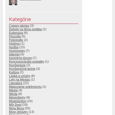
Kategórie
Creepy stories
(3)
Debaty na tému politika
(1)
Eutanázia
(6)
Filozofia
(5)
Fotografie
(2)
História
(1)
Hudba
(15)
Humoresky
(7)
Internet
(4)
Ironickým tónom
(7)
Koncesionárske poplatky
(1)
Konšpirácie
(2)
Konšpiračné teórie
(2)
Kultúra
(2)
Láska a vzťahy
(6)
Lety na Mesiac
(1)
Literatúra
(22)
Mapovanie extrémizmu
(1)
Médiá
(4)
Milota
(6)
Minipríbehy
(9)
Modelárstvo
(24)
Môj život
(18)
Moja fikcia
(55)
Moje obrázky
(13)