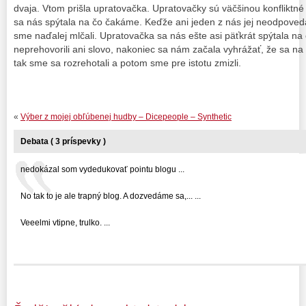
dvaja. Vtom prišla upratovačka. Upratovačky sú väčšinou konfliktné o
sa nás spýtala na čo čakáme. Keďže ani jeden z nás jej neodpoved
sme naďalej mlčali. Upratovačka sa nás ešte asi päťkrát spýtala 
neprehovorili ani slovo, nakoniec sa nám začala vyhrážať, že sa na
tak sme sa rozrehotali a potom sme pre istotu zmizli.
«
Výber z mojej obľúbenej hudby – Dicepeople – Synthetic
Debata ( 3 príspevky )
nedokázal som vydedukovať pointu blogu ...
No tak to je ale trapný blog. A dozvedáme sa,... ...
Veeelmi vtipne, trulko. ...