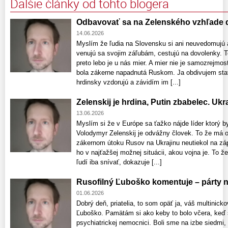
Ďalšie články od tohto blogera
Odbavovať sa na Zelenského vzhľade 
14.06.2026
Myslím že ľudia na Slovensku si ani neuvedomujú 
venujú sa svojim záľubám, cestujú na dovolenky. To
preto lebo je u nás mier. A mier nie je samozrejmo
bola zákerne napadnutá Ruskom. Ja obdivujem sta
hrdinsky vzdorujú a závidím im [...]
Zelenskij je hrdina, Putin zbabelec. Uk
13.06.2026
Myslím si že v Európe sa ťažko nájde líder ktorý b
Volodymyr Zelenskij je odvážny človek. To že má 
zákernom útoku Rusov na Ukrajinu neutiekol na zápa
ho v najťažšej možnej situácii, akou vojna je. To 
ľudí iba snívať, dokazuje [...]
Rusofilný Ľuboško komentuje – párty na
01.06.2026
Dobrý deň, priatelia, to som opäť ja, váš multinicko
Ľuboško. Pamätám si ako keby to bolo včera, keď s
psychiatrickej nemocnici. Boli sme na izbe siedmi, 