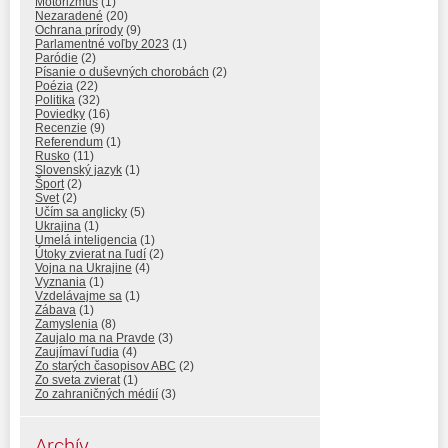
Motorizmus
(1)
Nezaradené
(20)
Ochrana prírody
(9)
Parlamentné voľby 2023
(1)
Paródie
(2)
Písanie o duševných chorobách
(2)
Poézia
(22)
Politika
(32)
Poviedky
(16)
Recenzie
(9)
Referendum
(1)
Rusko
(11)
Slovenský jazyk
(1)
Šport
(2)
Svet
(2)
Učím sa anglicky
(5)
Ukrajina
(1)
Umelá inteligencia
(1)
Útoky zvierat na ľudí
(2)
Vojna na Ukrajine
(4)
Vyznania
(1)
Vzdelávajme sa
(1)
Zábava
(1)
Zamyslenia
(8)
Zaujalo ma na Pravde
(3)
Zaujímaví ľudia
(4)
Zo starých časopisov ABC
(2)
Zo sveta zvierat
(1)
Zo zahraničných médií
(3)
Archív