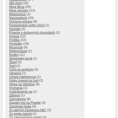
Môj život
(18)
Moja fikcia
(55)
Moje obrázky
(13)
Motorizmus
(1)
Nezaradené
(20)
Ochrana prírody
(9)
Parlamentné voľby 2023
(1)
Paródie
(2)
Písanie o duševných chorobách
(2)
Poézia
(22)
Politika
(32)
Poviedky
(16)
Recenzie
(9)
Referendum
(1)
Rusko
(11)
Slovenský jazyk
(1)
Šport
(2)
Svet
(2)
Učím sa anglicky
(5)
Ukrajina
(1)
Umelá inteligencia
(1)
Útoky zvierat na ľudí
(2)
Vojna na Ukrajine
(4)
Vyznania
(1)
Vzdelávajme sa
(1)
Zábava
(1)
Zamyslenia
(8)
Zaujalo ma na Pravde
(3)
Zaujímaví ľudia
(4)
Zo starých časopisov ABC
(2)
Zo sveta zvierat
(1)
Zo zahraničných médií
(3)