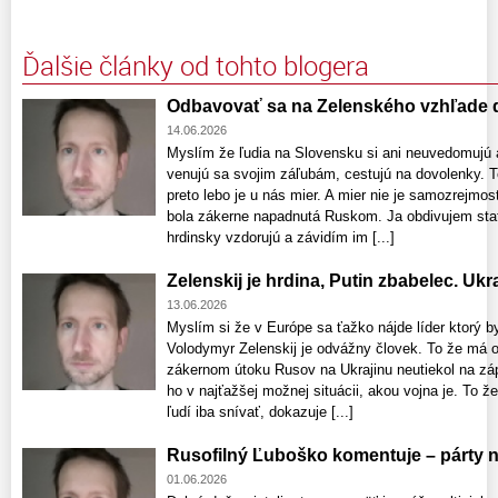
Ďalšie články od tohto blogera
Odbavovať sa na Zelenského vzhľade 
14.06.2026
Myslím že ľudia na Slovensku si ani neuvedomujú 
venujú sa svojim záľubám, cestujú na dovolenky. To
preto lebo je u nás mier. A mier nie je samozrejmo
bola zákerne napadnutá Ruskom. Ja obdivujem sta
hrdinsky vzdorujú a závidím im [...]
Zelenskij je hrdina, Putin zbabelec. Uk
13.06.2026
Myslím si že v Európe sa ťažko nájde líder ktorý b
Volodymyr Zelenskij je odvážny človek. To že má 
zákernom útoku Rusov na Ukrajinu neutiekol na zápa
ho v najťažšej možnej situácii, akou vojna je. To 
ľudí iba snívať, dokazuje [...]
Rusofilný Ľuboško komentuje – párty na
01.06.2026