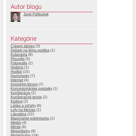
Autor blogu
Juraj Paškuliak
Kategórie
Creepy stories
(3)
Debaty na tému politika
(1)
Eutanázia
(6)
Filozofia
(5)
Fotografie
(2)
História
(1)
Hudba
(15)
Humoresky
(7)
Internet
(4)
Ironickým tónom
(7)
Koncesionárske poplatky
(1)
Konšpirácie
(2)
Konšpiračné teórie
(2)
Kultúra
(2)
Láska a vzťahy
(6)
Lety na Mesiac
(1)
Literatúra
(22)
Mapovanie extrémizmu
(1)
Médiá
(4)
Milota
(6)
Minipríbehy
(9)
Modelárstvo
(24)