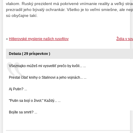
vlakom. Ruský prezident má pokrivené vnímanie reality a veľký strac
prezradil jeho bývalý ochrankár. Všetko je to veľmi smiešne, ale nep
sú obyčajne takí.
«
Hitlerovské myslenie našich rusofilov
Židia v so
Debata ( 29 príspevkov )
Všeznajko múžeš mi vysvetliť prečo by kvôli... ...
Prestal čítať knihy o Stalinovi a jeho vojnách... ...
Aj Putin? ...
"Putin sa bojí o život." Každý... ...
Bojíte sa smrti? ...