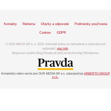
Kontakty
Reklama
Otázky a odpovede
Podmienky používania
Cookies
GDPR
© OUR MEDIA SR a. s. 2026. Autorské práva sú vyhradené a vykonáva ich
vydavateľ,
viac info
.
Blogovací systém Blog.Pravda.sk beží na technológií Wordpress.
Kompletný video servis pre OUR MEDIA SR a.s. zabezpečuje
ARBERTO GROUP
s.r.o.
.