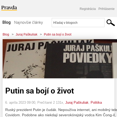
Registrácia
Prihlásenie
Blog
Najnovšie články
Najčítanejšie články
Blog
>
Juraj Paškuliak
>
Putin sa bojí o život
Najkomentovanejšie články
Zoznam blogov
Komerčné blogy
Putin sa bojí o život
6. apríla 2023 09:00
, Prečítané 2 131x,
Juraj Paškuliak
,
Politika
Ruský prezident Putin je čudák. Nepoužíva internet, ani mobilný tel
Covidom. Podobne ako niekdají severokórejský vodca Kim Čong-il, sa