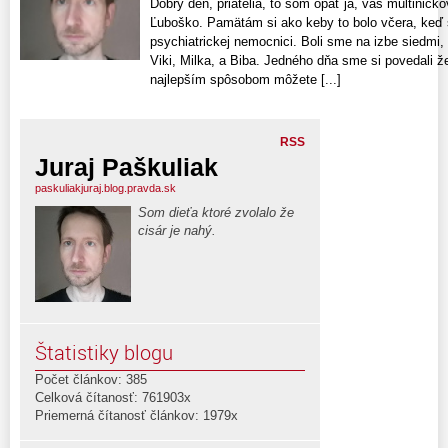
Dobrý deň, priatelia, to som opäť ja, váš multinicko
Ľuboško. Pamätám si ako keby to bolo včera, keď s
psychiatrickej nemocnici. Boli sme na izbe siedmi, 
Viki, Milka, a Biba. Jedného dňa sme si povedali ž
najlepším spôsobom môžete [...]
RSS
Juraj Paškuliak
paskuliakjuraj.blog.pravda.sk
Som dieťa ktoré zvolalo že
cisár je nahý.
Štatistiky blogu
Počet článkov: 385
Celková čítanosť: 761903x
Priemerná čítanosť článkov: 1979x