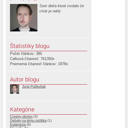
Som dieťa ktoré zvolalo že
cisár je nahý.
Štatistiky blogu
Počet článkov: 385
Celková čítanosť: 761350x
Priemerná čítanosť článkov: 1978x
Autor blogu
Juraj Paškuliak
Kategórie
Creepy stories
(3)
Debaty na tému politika
(1)
Eutanázia
(6)