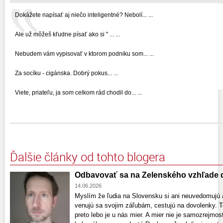
Dokážete napísať aj niečo inteligentné? Nebolí... ...
Ale už môžeš kľudne písať ako si " ... ...
Nebudem vám vypisovať v ktorom podniku som... ...
Za socíku - cigánska. Dobrý pokus... ...
Viete, priateľu, ja som celkom rád chodil do... ...
Ďalšie články od tohto blogera
Odbavovať sa na Zelenského vzhľade 
14.06.2026
Myslím že ľudia na Slovensku si ani neuvedomujú 
venujú sa svojim záľubám, cestujú na dovolenky. To
preto lebo je u nás mier. A mier nie je samozrejmo