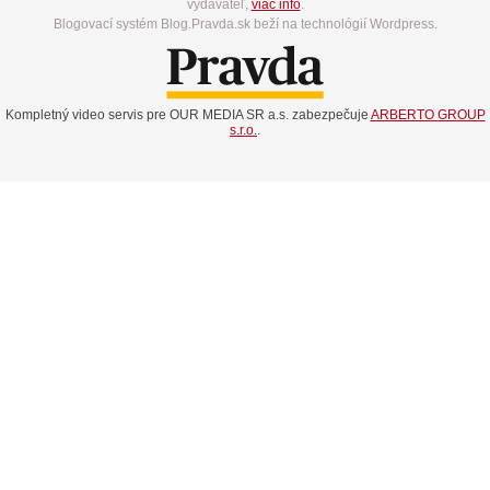
vydavateľ,
viac info
.
Blogovací systém Blog.Pravda.sk beží na technológií Wordpress.
Kompletný video servis pre OUR MEDIA SR a.s. zabezpečuje
ARBERTO GROUP
s.r.o.
.