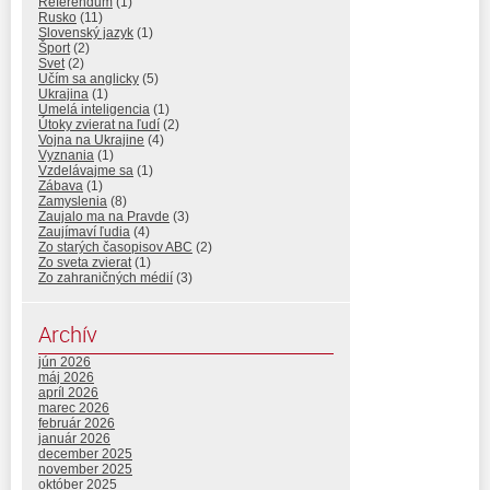
Referendum
(1)
Rusko
(11)
Slovenský jazyk
(1)
Šport
(2)
Svet
(2)
Učím sa anglicky
(5)
Ukrajina
(1)
Umelá inteligencia
(1)
Útoky zvierat na ľudí
(2)
Vojna na Ukrajine
(4)
Vyznania
(1)
Vzdelávajme sa
(1)
Zábava
(1)
Zamyslenia
(8)
Zaujalo ma na Pravde
(3)
Zaujímaví ľudia
(4)
Zo starých časopisov ABC
(2)
Zo sveta zvierat
(1)
Zo zahraničných médií
(3)
Archív
jún 2026
máj 2026
apríl 2026
marec 2026
február 2026
január 2026
december 2025
november 2025
október 2025