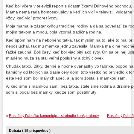
Keď bol včera v televízii report s účastníčkami Dúhového pochodu
Mama nemá rada homosexuálov a keď ich vidí v televízii, vulgárn
vždy, keď vidí progresívcov.
Moja mama je zástankyňou tradičnej rodiny a dá sa povedať, že r
mojim tatkom a mnou, bola vzorná tradičná rodina.
Keď spomínam na nebohého tatka, tak myslím na to, aké to mal pr
neposlúchal, tak mu mamka jednu zavesila. Mamka má dlhé mocné ru
ťažké zauchá. Boli časy, keď bol viac bitý ako sýty. On sa pri nej ú
mladého muža sa stal veľmi poslušný a tichý človek.
Chudák tatko. Bitky, denné a nočné dvanástky vo fabrike, popod na
kamióny od ktorých sa trasie celý dom, toto všetko ho priviedlo k t
ešte keď som bol malý chlapec, a ja som zostal s mamkou sám.
Aj keď sme s mamkou sami, bez tatka, stále sme rodina a držíme p
som si počal bez mamky, keďže som postihnutý.
«
Rusofilný Ľuboško komentuje – stretnutie konšpirátorov
Rusofilný Ľuboš
Debata ( 15 príspevkov )