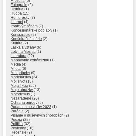
Filozofia
(5)
Fotografie
(2)
História
(1)
Hudba
(15)
Humoresky
(7)
Internet
(4)
Ironickým tónom
(7)
Koncesionárske poplatky
(1)
Konšpirácie
(2)
Konšpiračné teórie
(2)
Kultúra
(2)
Láska a vzťahy
(6)
Lety na Mesiac
(1)
Literatúra
(22)
Mapovanie extrémizmu
(1)
Médiá
(4)
Milota
(6)
Minipríbehy
(9)
Modelárstvo
(24)
Môj život
(18)
Moja fikcia
(55)
Moje obrázky
(13)
Motorizmus
(1)
Nezaradené
(20)
Ochrana prírody
(9)
Parlamentné voľby 2023
(1)
Paródie
(2)
Písanie o duševných chorobách
(2)
Poézia
(22)
Politika
(32)
Poviedky
(16)
Recenzie
(9)