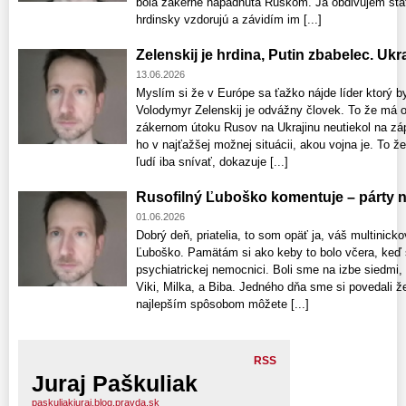
bola zákerne napadnutá Ruskom. Ja obdivujem sta
hrdinsky vzdorujú a závidím im [...]
Zelenskij je hrdina, Putin zbabelec. Uk
13.06.2026
Myslím si že v Európe sa ťažko nájde líder ktorý b
Volodymyr Zelenskij je odvážny človek. To že má 
zákernom útoku Rusov na Ukrajinu neutiekol na zápa
ho v najťažšej možnej situácii, akou vojna je. To 
ľudí iba snívať, dokazuje [...]
Rusofilný Ľuboško komentuje – párty na
01.06.2026
Dobrý deň, priatelia, to som opäť ja, váš multinicko
Ľuboško. Pamätám si ako keby to bolo včera, keď s
psychiatrickej nemocnici. Boli sme na izbe siedmi, 
Viki, Milka, a Biba. Jedného dňa sme si povedali ž
najlepším spôsobom môžete [...]
RSS
Juraj Paškuliak
paskuliakjuraj.blog.pravda.sk